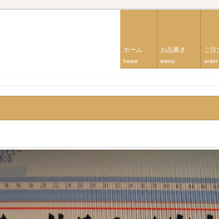
ホーム
お品書き
ご注
home
menu
order