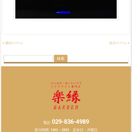
« 前のページ
次のページ »
検
索:
029-836-4989
電話:
受付時間: 10時～20時 定休日：月曜日