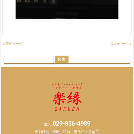
« 前のページ
次のページ »
検
索:
029-836-4989
電話:
受付時間: 10時～20時 定休日：月曜日