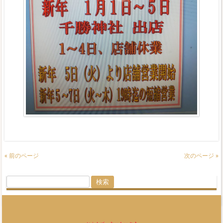
« 前のページ
次のページ »
検
索: