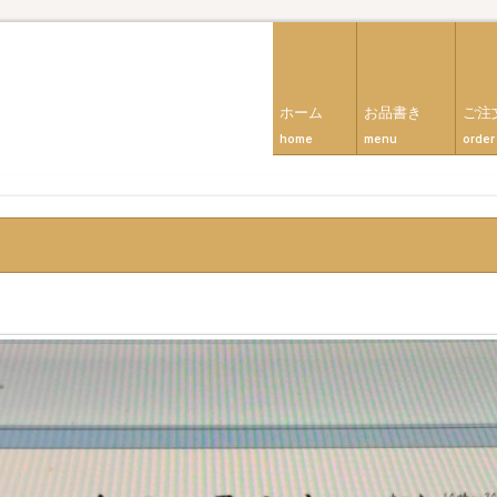
ホーム
お品書き
ご注
home
menu
order