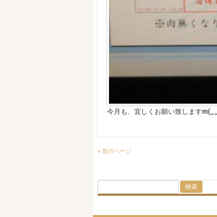
今月も、宜しくお願い致しますm(__
« 前のページ
検
索: